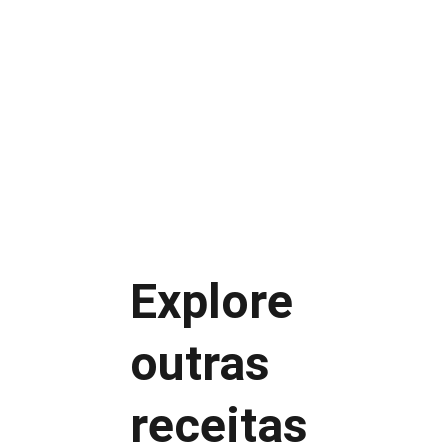
Frango com catupiry
Frango com milho
Frango com palmito
Frango com cogumelos
Explore 
Não exagere no recheio
Amarre com cebolinha escaldada
Sirva imediatamente
outras 
receitas