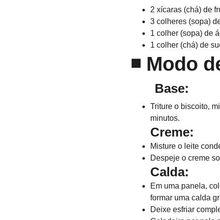
2 xícaras (chá) de 
3 colheres (sopa) d
1 colher (sopa) de 
1 colher (chá) de s
◾ 
Modo d
       Base:
Triture o biscoito, 
minutos.
Creme:
Misture o leite cond
Despeje o creme sob
Calda:
Em uma panela, colo
formar uma calda gr
Deixe esfriar compl