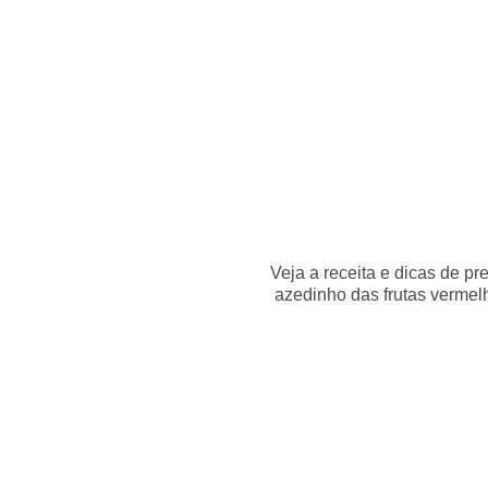
Início
Receitas
Destaques
Dicas
Loja
Veja a receita e dicas de pr
azedinho das frutas verme