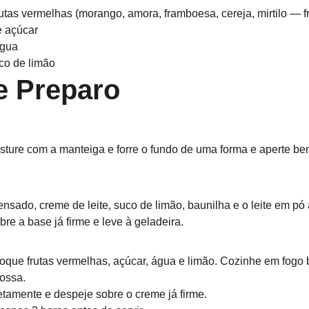
frutas vermelhas (morango, amora, framboesa, cereja, mirtilo — 
e açúcar
água
uco de limão
e Preparo
misture com a manteiga e forre o fundo de uma forma e aperte be
ensado, creme de leite, suco de limão, baunilha e o leite em pó
re a base já firme e leve à geladeira.
que frutas vermelhas, açúcar, água e limão. Cozinhe em fogo b
ossa.
etamente e despeje sobre o creme já firme.