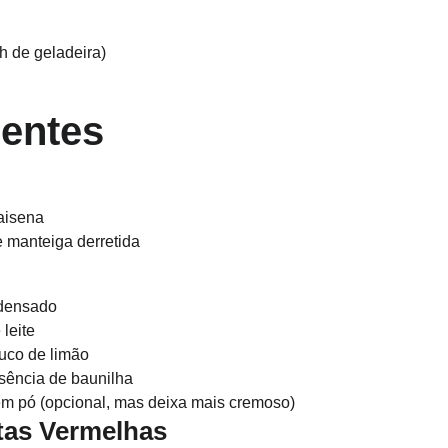
3h de geladeira)
ientes
aisena
e manteiga derretida
ndensado
leite
suco de limão
ssência de baunilha
 em pó (opcional, mas deixa mais cremoso)
rutas Vermelhas