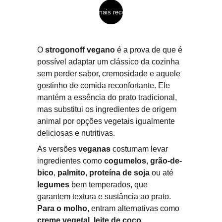
ver mais receitas
O 
strogonoff vegano
 é a prova de que é 
possível adaptar um clássico da cozinha 
sem perder sabor, cremosidade e aquele 
gostinho de comida reconfortante. Ele 
mantém a essência do prato tradicional, 
mas substitui os ingredientes de origem 
animal por opções vegetais igualmente 
deliciosas e nutritivas.
As versões 
veganas
 costumam levar 
ingredientes como 
cogumelos
, 
grão-de-
bico
, 
palmito
, 
proteína de soja
 ou até 
legumes
 bem temperados, que 
garantem textura e sustância ao prato. 
Para o molho
, entram alternativas como 
creme vegetal
, 
leite de coco
, 