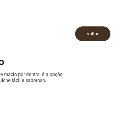
voltar
o
e macio por dentro, é a opção
íche fácil e saboroso.