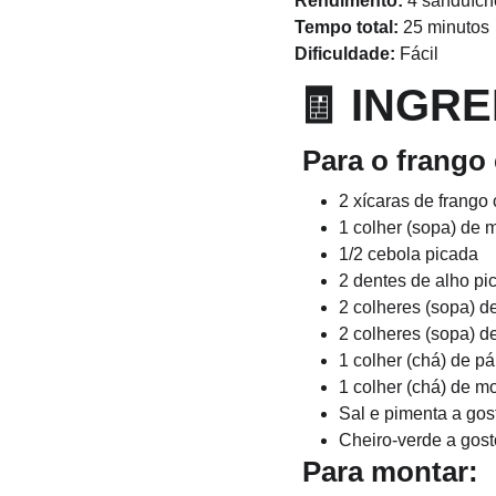
Rendimento:
 4 sanduíc
Tempo total:
 25 minutos
Dificuldade:
 Fácil
🧾 
INGRE
 Para o frang
2 xícaras de frango
1 colher (sopa) de 
1/2 cebola picada
2 dentes de alho pi
2 colheres (sopa) d
2 colheres (sopa) 
1 colher (chá) de p
1 colher (chá) de m
Sal e pimenta a gos
Cheiro-verde a gost
 Para montar: