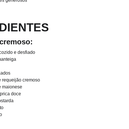
hes generosos
DIENTES
o cremoso:
 cozido e desfiado
manteiga
cados
e requeijão cremoso
de maionese
áprica doce
ostarda
to
o