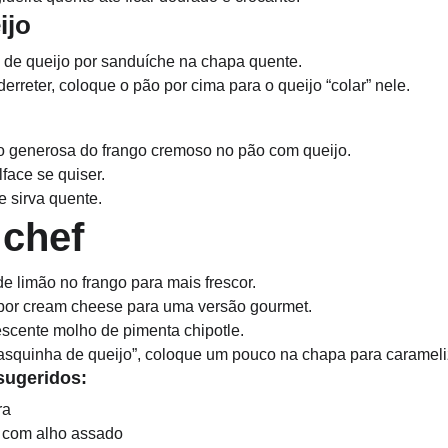
ijo
 de queijo por sanduíche na chapa quente.
rreter, coloque o pão por cima para o queijo “colar” nele.
 generosa do frango cremoso no pão com queijo.
face se quiser.
 sirva quente.
 chef
e limão no frango para mais frescor.
 por cream cheese para uma versão gourmet.
scente molho de pimenta chipotle.
asquinha de queijo”, coloque um pouco na chapa para carameli
ugeridos:
ra
 com alho assado