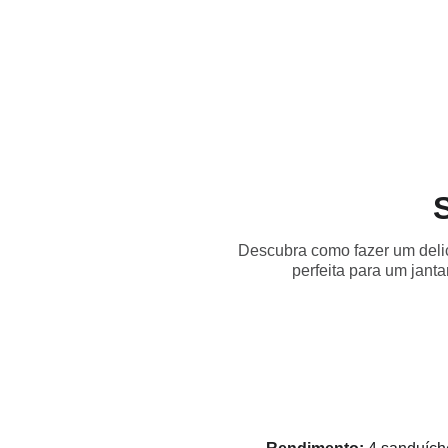
Início
Receitas
Destaques
Dicas
Loja
Descubra como fazer um delic
perfeita para um jant