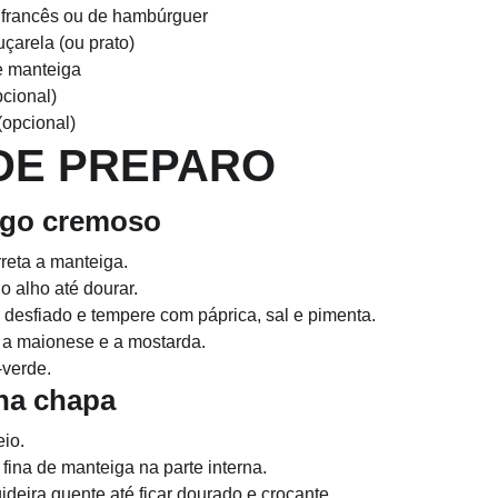
, francês ou de hambúrguer
uçarela (ou prato)
e manteiga
pcional)
(opcional)
DE PREPARO
ango cremoso
reta a manteiga.
o alho até dourar.
 desfiado e tempere com páprica, sal e pimenta.
, a maionese e a mostarda.
-verde. 
 na chapa
io.
ina de manteiga na parte interna.
ideira quente até ficar dourado e crocante.