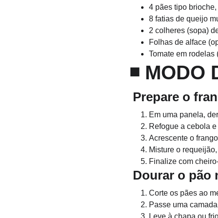
4 pães tipo brioche
8 fatias de queijo m
2 colheres (sopa) d
Folhas de alface (o
Tomate em rodelas 
◾ 
MODO 
 Prepare o fr
Em uma panela, der
Refogue a cebola e 
Acrescente o frango
Misture o requeijão
Finalize com cheiro
 Dourar o pão
Corte os pães ao me
Passe uma camada f
Leve à chapa ou frig