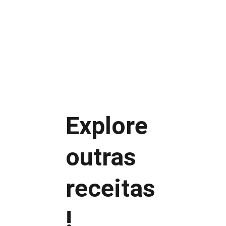
Limão
Molho de alho
Molho de iogurte
Homus
Coalhada seca
Explore 
outras 
receitas
!