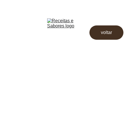
Receitas & Sabores
Início
Receitas
voltar
Destaques
Dicas
Loja