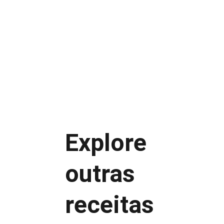
Baixo custo de produção
Preparo simples
Boa aceitação
Visual atrativo
Explore 
outras 
Conserve no freezer
Armazene em embalagem bem 
receitas
fechada
Consuma em até 30 dias
Evite descongelar e recongelar