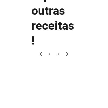
outras 
ainda 
receitas
fresco
!
1
2
fatiar o pão antes de 
congelar
Para consumir