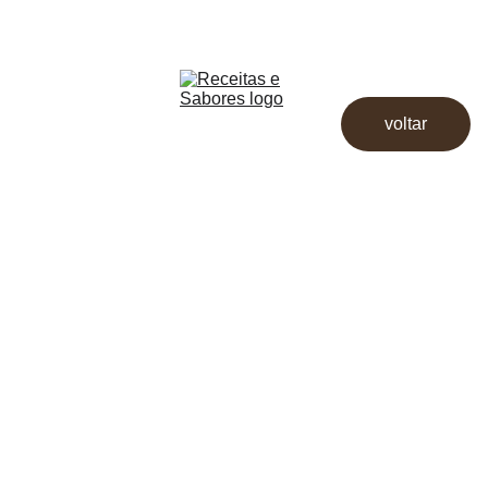
Receitas & Sabores
Início
Receitas
voltar
Destaques
Dicas
Loja