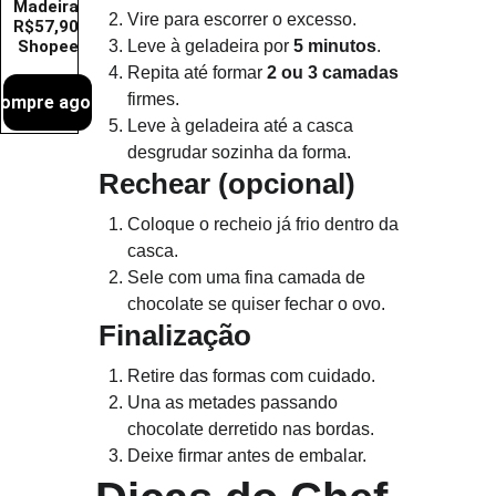
Madeira 
Vire para escorrer o excesso.
R$57,90 
Shopee
Leve à geladeira por 
5 minutos
.
Repita até formar 
2 ou 3 camadas
firmes.
ompre agora
Leve à geladeira até a casca 
desgrudar sozinha da forma.
Rechear (opcional)
Coloque o recheio já frio dentro da 
casca.
Sele com uma fina camada de 
chocolate se quiser fechar o ovo.
Finalização
Retire das formas com cuidado.
Una as metades passando 
chocolate derretido nas bordas.
Deixe firmar antes de embalar.