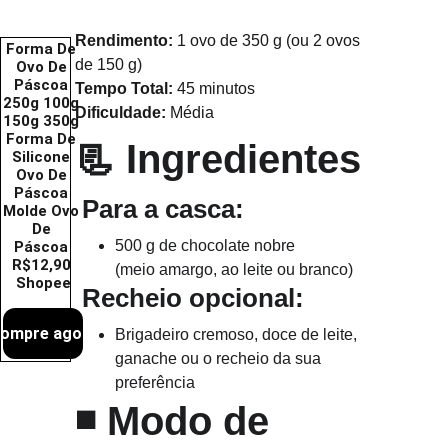
Rendimento:
 1 ovo de 350 g (ou 2 ovos 
Forma De 
de 150 g)
Ovo De 
Páscoa 
Tempo Total:
 45 minutos
250g 100g 
Dificuldade:
 Média
150g 350g 
Forma De 
📃 
Ingredientes
Silicone 
Ovo De 
Páscoa 
Para a casca:
Molde Ovo 
De 
500 g de chocolate nobre
Páscoa 
R$12,90 
(meio amargo, ao leite ou branco)
Shopee
Recheio opcional:
ompre agora
Brigadeiro cremoso, doce de leite, 
ganache ou o recheio da sua 
preferência
◾ 
Modo de 