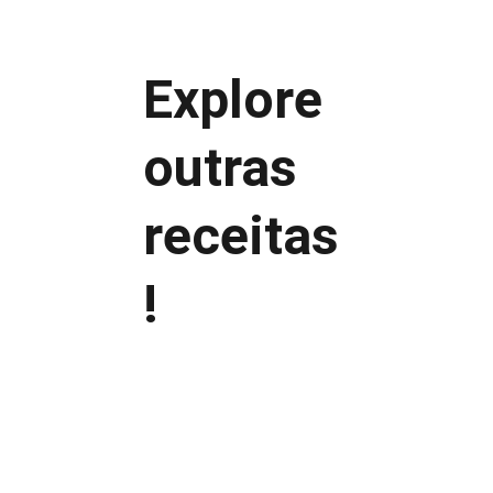
Explore 
até 20 dias
outras 
receitas
3 e 7 
dias
!
ingredientes frescos e bem 
conservados