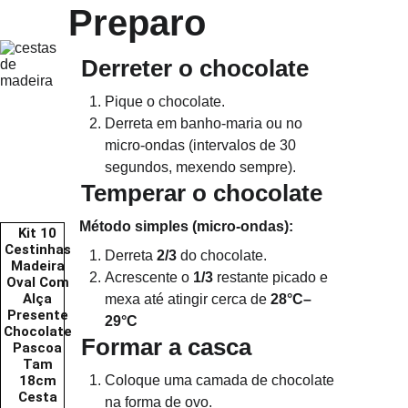
Preparo
Derreter o chocolate
Pique o chocolate.
Derreta em banho-maria ou no 
micro-ondas (intervalos de 30 
segundos, mexendo sempre).
Temperar o chocolate
   Método simples (micro-ondas):
Kit 10 
Cestinhas 
Derreta 
2/3
 do chocolate.
Madeira 
Acrescente o 
1/3
 restante picado e 
Oval Com 
Alça 
mexa até atingir cerca de 
28°C–
Presente 
29°C
Chocolate 
Formar a casca
Pascoa 
Tam 
18cm 
Coloque uma camada de chocolate 
Cesta 
na forma de ovo.