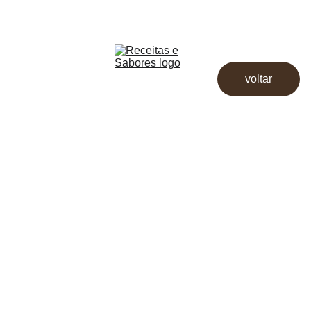
Receitas & Sabores
Início
Receitas
voltar
Destaques
Dicas
Loja