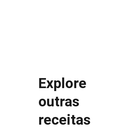
Baixo custo
Produção prática
Explore 
Público amplo
Apelo saudável
outras 
Venda unitária
Combos com café
receitas
Kits semanais
Mini muffins