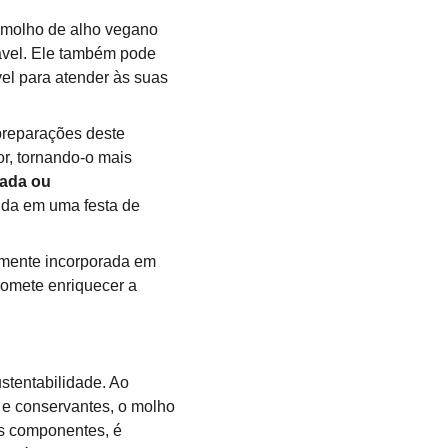
 molho de alho vegano 
dável. Ele também pode 
l para atender às suas 
preparações deste 
or, tornando-o mais 
ada ou 
ida em uma festa de 
lmente incorporada em 
romete enriquecer a 
stentabilidade. Ao 
 e conservantes, o molho 
is componentes, é 