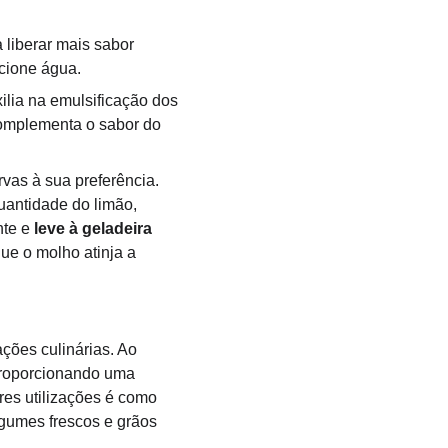
liberar mais sabor 
cione água.
lia na emulsificação dos 
complementa o sabor do 
rvas à sua preferência.
uantidade do limão, 
nte e
 leve à geladeira 
ue o molho atinja a 
ções culinárias. Ao 
proporcionando uma 
es utilizações é como 
egumes frescos e grãos 