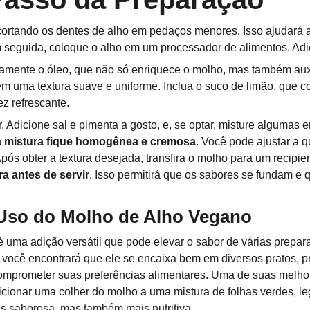
tando os dentes de alho em pedaços menores. Isso ajudará a 
 seguida, coloque o alho em um processador de alimentos. Adi
amente o óleo, que não só enriquece o molho, mas também auxi
 em uma textura suave e uniforme. Inclua o suco de limão, que 
z refrescante.
. Adicione sal e pimenta a gosto, e, se optar, misture algumas e
a mistura fique homogênea e cremosa
. Você pode ajustar a q
pós obter a textura desejada, transfira o molho para um recipie
a antes de servir
. Isso permitirá que os sabores se fundam e q
Uso do Molho de Alho Vegano
uma adição versátil que pode elevar o sabor de várias prepara
, você encontrará que ele se encaixa bem em diversos pratos, 
mprometer suas preferências alimentares. Uma de suas melhor
icionar uma colher do molho a uma mistura de folhas verdes, l
is saborosa, mas também mais nutritiva.