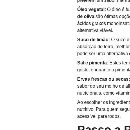
preferem um sabor mais s
Óleo vegetal:
 O óleo é f
de oliva
 são ótimas opçõ
ácidos graxos monoinsatu
alternativa viável.
Suco de limão:
 O suco d
absorção de ferro, melhor
pode ser uma alternativa 
Sal e pimenta:
 Estes tem
gosto, enquanto a pimenta
Ervas frescas ou secas:
sabor do seu molho de al
nutricionais, como vitami
Ao escolher os ingredient
nutritivo. Para quem segue
acessível para todos.
Passo a 