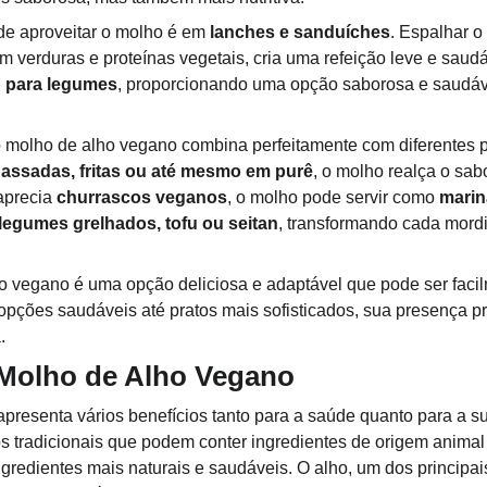
de aproveitar o molho é em 
lanches e sanduíches
. Espalhar o
om verduras e proteínas vegetais, cria uma refeição leve e sau
p para legumes
, proporcionando uma opção saborosa e saudáve
o molho de alho vegano combina perfeitamente com diferentes 
 assadas, fritas ou até mesmo em purê
, o molho realça o sab
aprecia 
churrascos veganos
, o molho pode servir como 
marin
gumes grelhados, tofu ou seitan
, transformando cada mord
 vegano é uma opção deliciosa e adaptável que pode ser faci
opções saudáveis até pratos mais sofisticados, sua presença p
.
 Molho de Alho Vegano
resenta vários benefícios tanto para a saúde quanto para a su
os tradicionais que podem conter ingredientes de origem animal
gredientes mais naturais e saudáveis. O alho, um dos principa