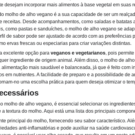
te desejam incorporar mais alimentos à base vegetal em suas r
ca do molho de alho vegano é a sua capacidade de ser um realça
de receitas. Desde acompanhamentos, como saladas e batatas 
ais, como pastas e sanduíches, o molho de alho vegano se adapt
fil de sabor pode ser ajustado de acordo com as preferências 
mo ervas frescas ou especiarias para criar variações distintas.
 excelente opção para 
veganos e vegetarianos
, pois permite
uer ingrediente de origem animal. Além disso, o molho de alho
limentação mais saudável e balanceada, já que é feito com in
cos em nutrientes. A facilidade de preparo e a possibilidade de
 tornam-no uma escolha prática para quem deseja otimizar o tem
ecessários
so molho de alho vegano, é essencial selecionar os ingrediente
 a textura do molho. Aqui está uma lista dos principais compon
ente principal do molho, fornecendo seu sabor característico. A
riedades anti-inflamatórias e pode auxiliar na saúde cardiovasc