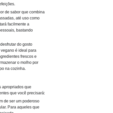
efeições.
dor de sabor que combina 
assadas, até uso como 
ará facilmente a 
pessoais, bastando 
 desfrutar do gosto 
 vegano é ideal para 
gredientes frescos e 
 armazenar o molho por 
po na cozinha. 
s apropriados que 
entes que você precisará:
lém de ser um poderoso 
ular. Para aqueles que 