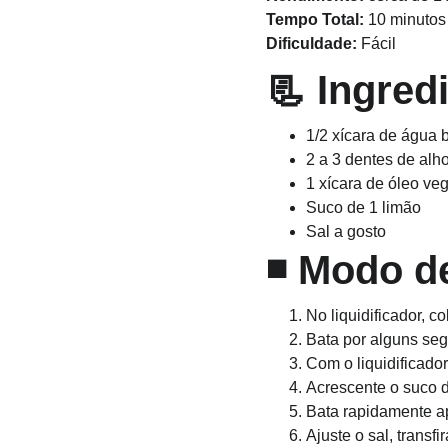
Tempo Total:
 10 minutos
Dificuldade:
 Fácil
📃 
Ingred
1/2 xícara de água
2 a 3 dentes de alh
1 xícara de óleo veg
Suco de 1 limão
Sal a gosto
◾ 
Modo d
No liquidificador, c
Bata por alguns segu
Com o liquidificador
Acrescente o suco d
Bata rapidamente ap
Ajuste o sal, transfi