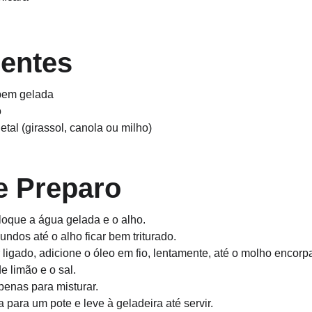
ientes
 bem gelada
o
etal (girassol, canola ou milho)
e Preparo
oloque a água gelada e o alho.
ndos até o alho ficar bem triturado.
 ligado, adicione o óleo em fio, lentamente, até o molho encorpa
e limão e o sal.
enas para misturar.
ra para um pote e leve à geladeira até servir.