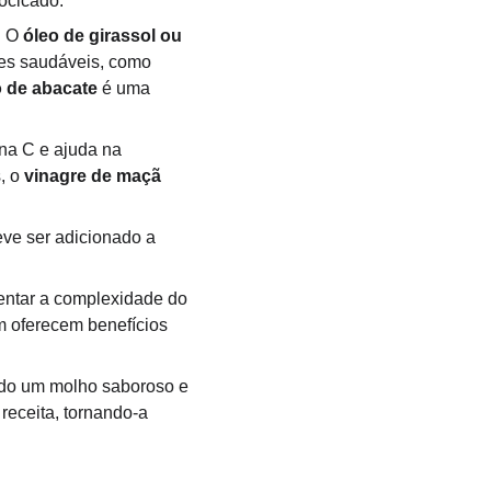
ocicado.
 O 
óleo de girassol ou 
es saudáveis, como 
o de abacate
 é uma 
ina C e ajuda na 
, o 
vinagre de maçã
eve ser adicionado a 
ntar a complexidade do 
 oferecem benefícios 
indo um molho saboroso e 
receita, tornando-a 