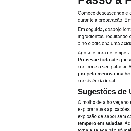
Comece descascando e cor
durante a preparação. Em
Em seguida, despeje lent
ingredientes, resultando
alho e adiciona uma acide
Agora, é hora de temperar
Processe tudo até que 
conforme o seu paladar. A
por pelo menos uma hor
consistência ideal.
Sugestões de 
O molho de alho vegano é 
explorar suas aplicações
explosão de sabor sem co
tempero em saladas
. Ad
torna a salada não só ma