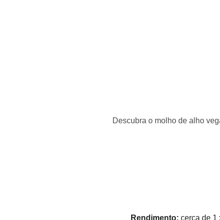
Início
Receitas
Destaques
Dicas
Loja
Descubra o molho de alho vega
Rendimento:
 cerca de 1 