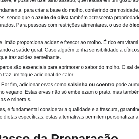
uave, é possível usar alho assado, que resulta em um gosto ad
undamental para criar a base do molho, conferindo cremosidade.
es, sendo que o 
azeite de oliva
 também acrescenta propriedad
rados. Para pessoas com restrições alimentares, o uso de 
óle
e limão proporciona acidez e frescor ao molho. É rico em vitam
ando a saúde geral. Caso alguém tenha sensibilidade a cítricos
que traz acidez semelhante.
peros são essenciais para aprimorar o sabor do molho. O sal d
 traz um toque adicional de calor.
 Por fim, adicionar ervas como 
salsinha ou coentro
 pode aume
ho vegano. Estas ervas não só embelezam o prato, mas também
nas e minerais.
es, é fundamental considerar a qualidade e a frescura, garant
 dietas específicas, estas alternativas permitem personalizar a 
Passo da Preparação