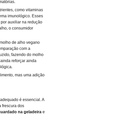
matórias.
rientes, como vitaminas 
tema imunológico. Esses 
por auxiliar na redução 
 alho, o consumidor 
o molho de alho vegano 
omparação com a 
uzido, fazendo do molho 
ainda reforçar ainda 
lógica.
dimento, mas uma adição 
 adequado é essencial. A 
a frescura dos 
guardado na geladeira
 e 