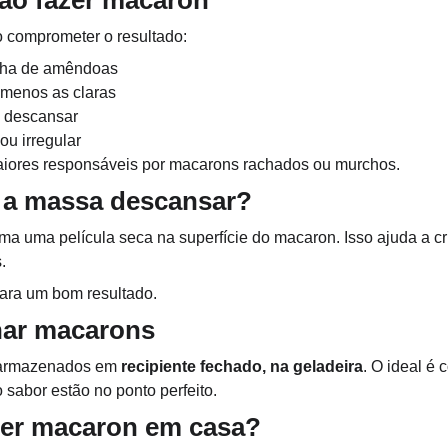
ao fazer macaron
o comprometer o resultado:
inha de amêndoas
 menos as claras
 descansar
ou irregular
aiores responsáveis por macarons rachados ou murchos.
r a massa descansar?
a uma película seca na superfície do macaron. Isso ajuda a cri
.
ara um bom resultado.
ar macarons
armazenados em 
recipiente fechado, na geladeira
. O ideal é 
o sabor estão no ponto perfeito.
azer macaron em casa?