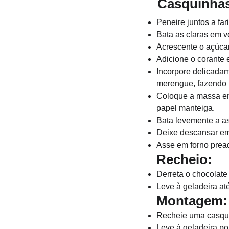
      Casquinha
Peneire juntos a fa
Bata as claras em 
Acrescente o açúcar
Adicione o corante e
Incorpore delicadam
merengue, fazendo 
Coloque a massa em
papel manteiga.
Bata levemente a as
Deixe descansar em 
Asse em forno prea
Recheio: 
Derreta o chocolate
Leve à geladeira até
Montagem:
Recheie uma casqui
Leve à geladeira po