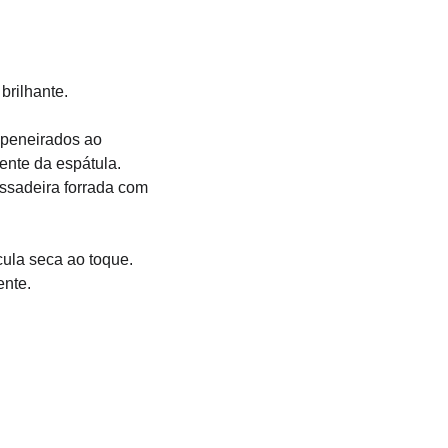
brilhante.
 peneirados ao 
nte da espátula.
sadeira forrada com 
ula seca ao toque.
ente.