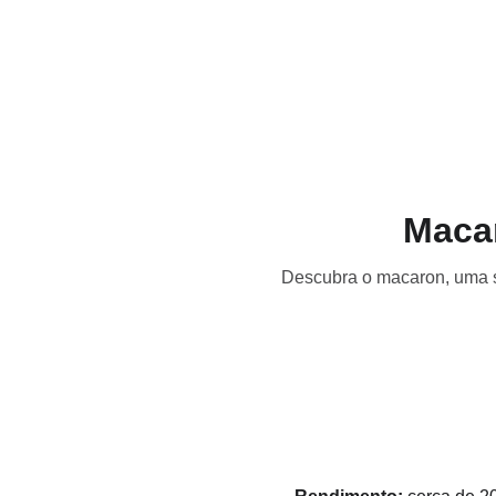
Início
Receitas
Destaques
Dicas
Loja
Maca
Descubra o macaron, uma so