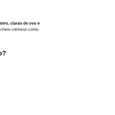
iro, claras de ovo e 
 recheio cremoso como
o?