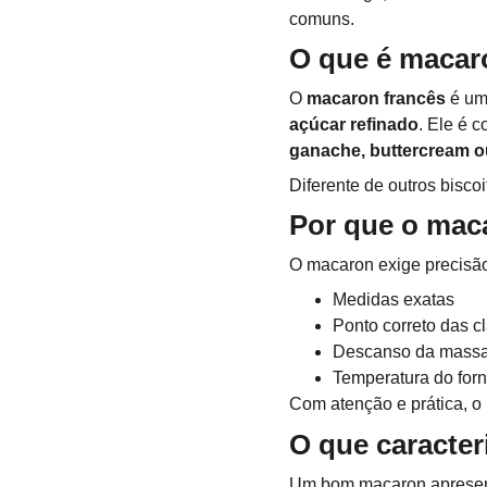
comuns.
O que é macar
O 
macaron francês
 é um
açúcar refinado
. Ele é 
ganache, buttercream o
Diferente de outros bisco
Por que o mac
O macaron exige precisão
Medidas exatas
Ponto correto das c
Descanso da mass
Temperatura do for
Com atenção e prática, o r
O que caracter
Um bom macaron apresen