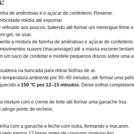
s:
rinha de amêndoas e o açúcar de confeiteiro. Reserve.
velocidade média até espumar.
 refinado aos poucos, batendo até formar um merengue firme e 
m gel, se usar.
ente a mistura de farinha de amêndoas e açúcar de confeiteiro
movimentos suaves (macaronage) até a massa escorrer lentame
 um saco de confeitar e modele pequenos discos sobre uma as
sadeira na bancada para retirar bolhas de ar.
temperatura ambiente por 30–40 minutos, até formar uma pelíc
quecido a 
150 °C por 12–15 minutos
. Deixe esfriar completam
 e misture com o creme de leite até formar uma ganache lisa.
 atingir ponto de recheio.
 
nha com a ganache e feche com outra, formando o macaron.
r pelo menos 12 horas antes de consumir (maturação).