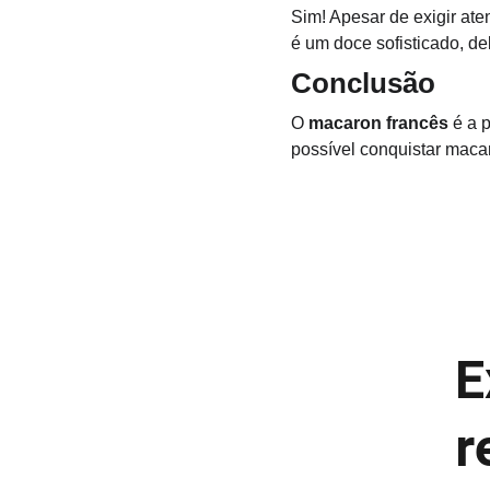
Sim! Apesar de exigir aten
é um doce sofisticado, de
Conclusão
O 
macaron francês
 é a 
possível conquistar macar
E
r