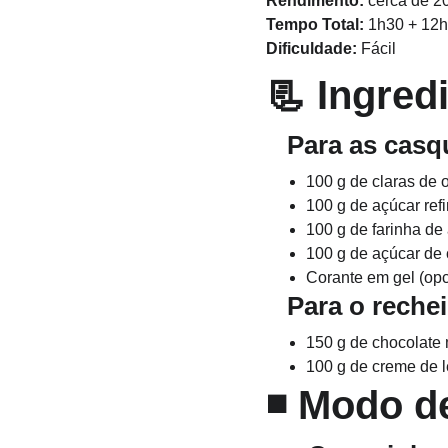
Rendimento:
 cerca de 
Tempo Total:
 1h30 + 12
Dificuldade:
 Fácil
📃 
Ingred
   Para as cas
100 g de claras de 
100 g de açúcar ref
100 g de farinha d
100 g de açúcar de 
Corante em gel (opc
   Para o rech
150 g de chocolate
100 g de creme de l
◾ 
Modo d