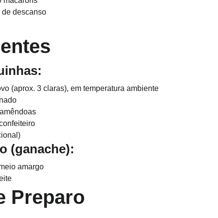
20 macarons
h de descanso
ientes
quinhas:
ovo (aprox. 3 claras), em temperatura ambiente
inado
e amêndoas
confeiteiro
ional)
eio (ganache):
 meio amargo
eite
e Preparo