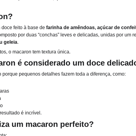
on?
 doce feito à base de
farinha de amêndoas, açúcar de confeite
composto por duas “conchas” leves e delicadas, unidas por um
u geleia
.
itos, o macaron tem textura única.
aron é considerado um doce delicad
 porque pequenos detalhes fazem toda a diferença, como:
laras
a
no
esultado é incrível.
iza um macaron perfeito?
ta: