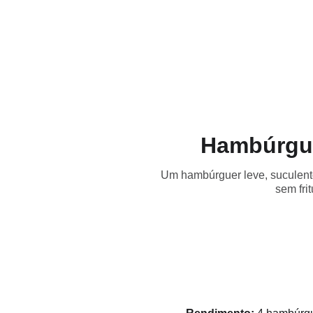
Início
Receitas
Destaques
Dicas
Loja
Hambúrgue
Um hambúrguer leve, suculento 
sem fri