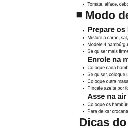
Tomate, alface, ce
◾ Modo d
Prepare os
Misture a carne, sal
Modele 4 hambúrgu
Se quiser mais firme
Enrole na m
Coloque cada hamb
Se quiser, coloque u
Coloque outra mass
Pincele azeite por f
Asse na air 
Coloque os hambúrgu
Para deixar crocant
 Dicas do