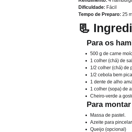
Rendimento:
 4 hambúrg
Dificuldade:
 Fácil
Tempo de Preparo:
 25 
📃 Ingred
    Para os h
500 g de carne moí
1 colher (chá) de sa
1/2 colher (chá) de
1/2 cebola bem pic
1 dente de alho am
1 colher (sopa) de a
Cheiro-verde a gost
    Para montar
Massa de pastel.
Azeite para pincelar
Queijo (opcional)