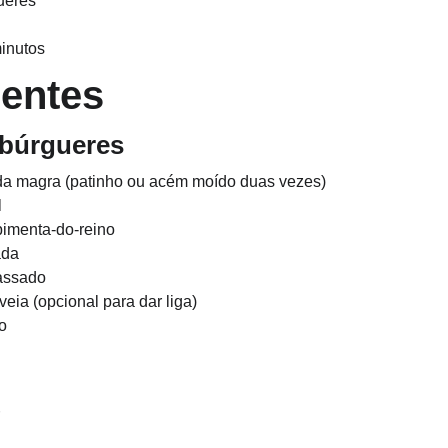
ueres
minutos
ientes
ambúrgueres
da magra (patinho ou acém moído duas vezes)
l
 pimenta-do-reino
ada
assado
veia (opcional para dar liga)
o