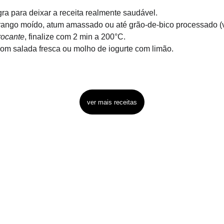
a para deixar a receita realmente saudável.
frango moído, atum amassado ou até grão-de-bico processado (
rocante
, finalize com 2 min a 200°C.
com salada fresca ou molho de iogurte com limão.
ver mais receitas