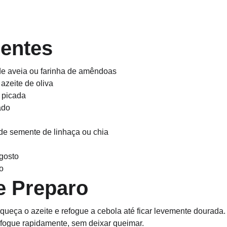
ientes
 de aveia ou farinha de amêndoas
azeite de oliva
 picada
ado
de semente de linhaça ou chia
gosto
o
e Preparo
aqueça o azeite e refogue a cebola até ficar levemente dourada.
efogue rapidamente, sem deixar queimar.