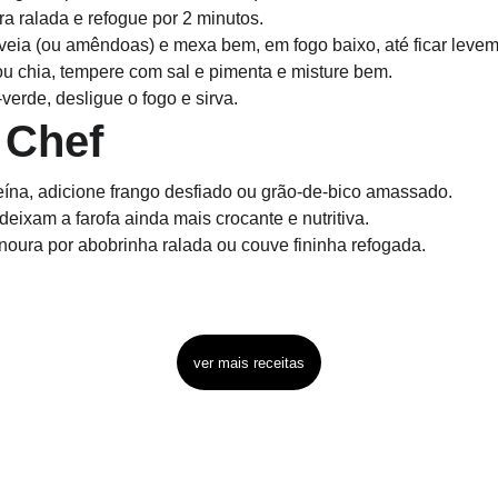
a ralada e refogue por 2 minutos.
aveia (ou amêndoas) e mexa bem, em fogo baixo, até ficar leve
ou chia, tempere com sal e pimenta e misture bem.
verde, desligue o fogo e sirva.
 Chef
eína, adicione frango desfiado ou grão-de-bico amassado.
eixam a farofa ainda mais crocante e nutritiva.
enoura por abobrinha ralada ou couve fininha refogada.
ver mais receitas