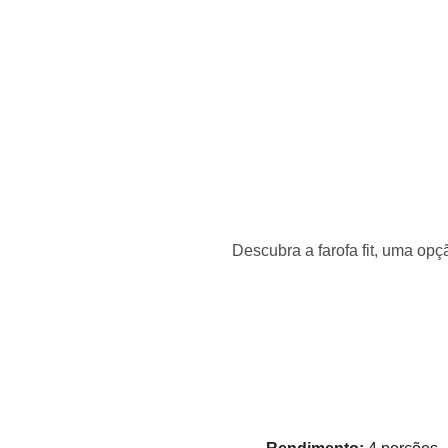
Início
Receitas
Destaques
Dicas
Loja
Descubra a farofa fit, uma opç