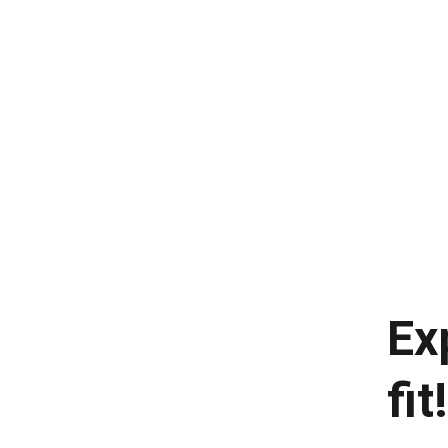
Refeições vegetari
Farofa fit de legume
Farofa fit com ovo
Farofa fit com frang
Farofa fit vegana
Farofa fit low carb
Ex
qualid
fit
farofa fit