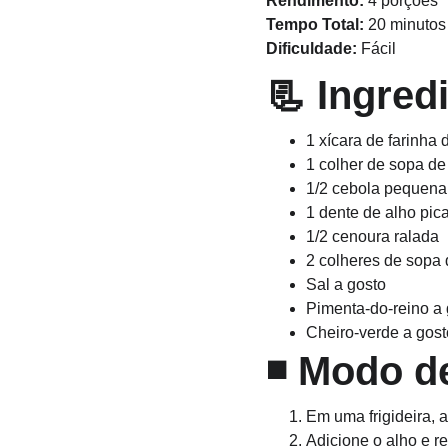
Rendimento:
 4 porções
Tempo Total:
 20 minutos
Dificuldade:
 Fácil
📃 
Ingred
1 xícara de farinha
1 colher de sopa de 
1/2 cebola pequena
1 dente de alho pic
1/2 cenoura ralada
2 colheres de sopa 
Sal a gosto
Pimenta-do-reino a 
Cheiro-verde a gost
◾ 
Modo d
Em uma frigideira, 
Adicione o alho e r