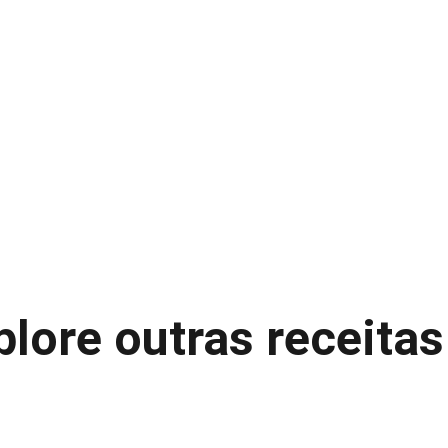
anas
s
o desfiado
plore outras receitas
ade dos ingredientes e na quantidade
!