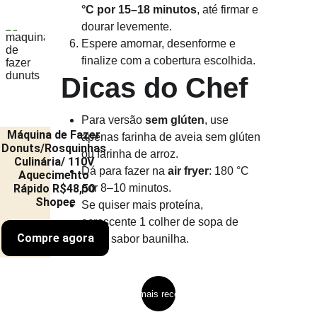
°C por 15–18 minutos
, até firmar e 
dourar levemente.
Espere amornar, desenforme e 
finalize com a cobertura escolhida.
 Dicas do Chef
Para versão 
sem glúten
, use 
Máquina de Fazer 
apenas farinha de aveia sem glúten 
Donuts/Rosquinhas 
ou farinha de arroz.
Culinária/ 110V 
Dá para fazer na 
air fryer
: 180 °C 
Aquecimento 
Rápido R$48,50 
por 8–10 minutos.
Shopee
Se quiser mais proteína, 
acrescente 1 colher de sopa de 
Compre agora
whey sabor baunilha.
ver mais receitas