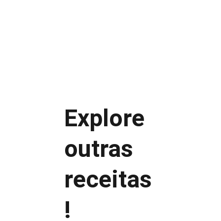
Copos térmicos
Xícaras elegantes
Explore 
Dias frios
Festas juninas
Noites de inverno
outras 
Café da manhã especial
Momentos de descanso
receitas
!