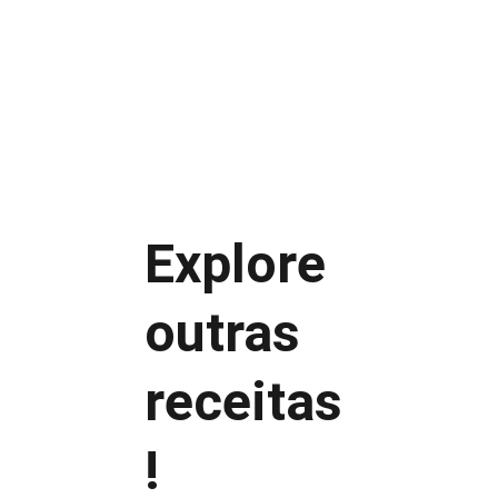
Capriche na apresentação
Combine com acompanhamentos 
leves
Café gelado tradicional
Explore 
Café gelado com leite
Café gelado cremoso
Café gelado com chocolate
outras 
Café gelado com especiarias
Café gelado sem açúcar
receitas
!
Café gelado tem mais cafeína?