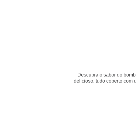
Início
Receitas
Destaques
Dicas
Loja
Descubra o sabor do bomb
delicioso, tudo coberto com