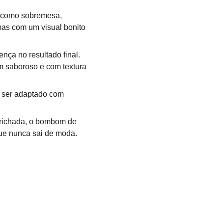
o como sobremesa, 
mas com um visual bonito 
nça no resultado final. 
m saboroso e com textura 
e ser adaptado com 
prichada, o bombom de 
que nunca sai de moda.