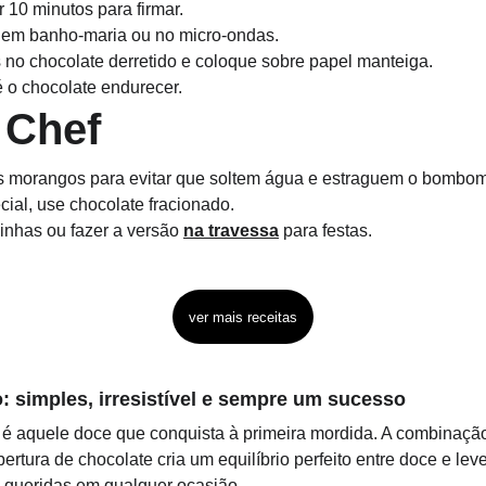
 10 minutos para firmar.
e em banho-maria ou no micro-ondas.
no chocolate derretido e coloque sobre papel manteiga.
é o chocolate endurecer.
 Chef
 morangos para evitar que soltem água e estraguem o bombom
ial, use chocolate fracionado.
inhas ou fazer a versão 
na travessa
 para festas.
ver mais receitas
simples, irresistível e sempre um sucesso
 é aquele doce que conquista à primeira mordida. A combinaçã
ertura de chocolate cria um equilíbrio perfeito entre doce e lev
queridas em qualquer ocasião.