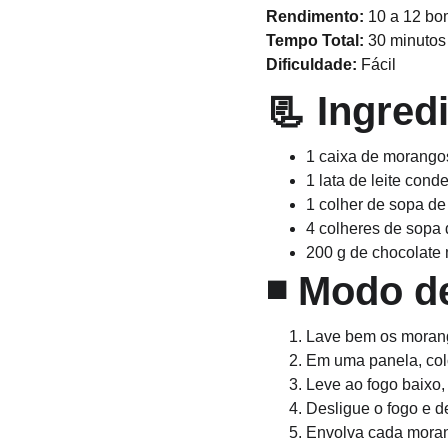
Rendimento:
 10 a 12 b
Tempo Total:
 30 minutos
Dificuldade:
 Fácil
📃 
Ingred
1 caixa de morango
1 lata de leite con
1 colher de sopa d
4 colheres de sopa 
200 g de chocolate 
◾ 
Modo d
Lave bem os morang
Em uma panela, colo
Leve ao fogo baixo,
Desligue o fogo e d
Envolva cada moran