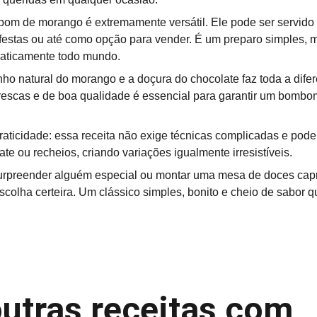
bom de morango é extremamente versátil. Ele pode ser servid
festas ou até como opção para vender. É um preparo simples, 
raticamente todo mundo.
nho natural do morango e a doçura do chocolate faz toda a difere
 frescas e de boa qualidade é essencial para garantir um bombo
praticidade: essa receita não exige técnicas complicadas e pod
ate ou recheios, criando variações igualmente irresistíveis.
 surpreender alguém especial ou montar uma mesa de doces ca
olha certeira. Um clássico simples, bonito e cheio de sabor 
outras receitas com 