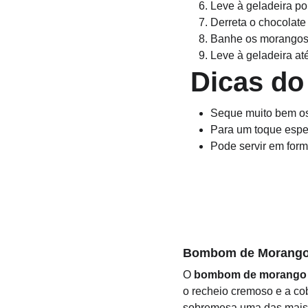
Leve à geladeira por
Derreta o chocolat
Banhe os morangos 
Leve à geladeira at
 Dicas do
Seque muito bem os
Para um toque espec
Pode servir em form
Bombom de Morango: 
O 
bombom de morango
o recheio cremoso e a cob
sobremesa uma das mais 