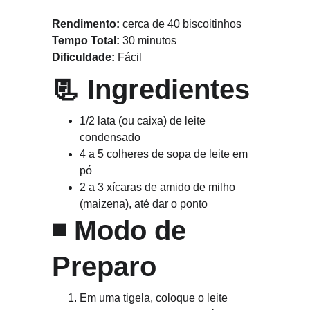
Rendimento:
 cerca de 40 biscoitinhos
Tempo Total:
 30 minutos
Dificuldade:
 Fácil
📃 
Ingredientes
1/2 lata (ou caixa) de leite 
condensado
4 a 5 colheres de sopa de leite em 
pó
2 a 3 xícaras de amido de milho 
(maizena), até dar o ponto
◾ 
Modo de 
Preparo
Em uma tigela, coloque o leite 