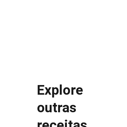
Tem baixo custo
Alto rendimento
Longa durabilidade
Agrada todas as idades
Explore 
Guarde em pote bem fechado
Mantenha em local seco
outras 
Consuma em até 10 dias
Evite umidade
receitas