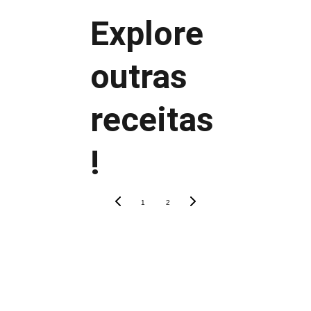
Explore 
Batata palha grossa
outras 
Batata palha fina extra crocante
Batata palha temperada
receitas
Batata palha artesanal para festas
!
Batata palha caseira murcha rápido?
1
2
Pode ser feita com antecedência?
Pode ser feita na air fryer?