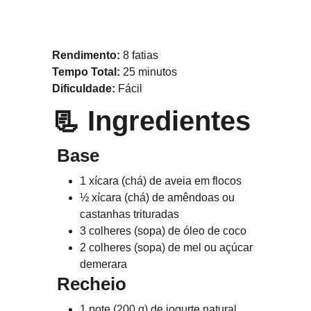
Rendimento:
 8 fatias
Tempo Total:
 25 minutos
Dificuldade:
 Fácil
📃 
Ingredientes
Base
1 xícara (chá) de aveia em flocos
½ xícara (chá) de amêndoas ou 
castanhas trituradas
3 colheres (sopa) de óleo de coco
2 colheres (sopa) de mel ou açúcar 
demerara
Recheio
1 pote (200 g) de iogurte natural 