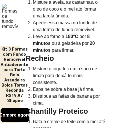
Misture a aveia, as castanhas, o 
óleo de coco e o mel até formar 
uma farofa úmida.
Aperte essa massa no fundo de 
uma forma de fundo removível.
Leve ao forno a 
180°C
 por 
8 
minutos
 ou à geladeira por 
20 
Kit 3 Formas 
minutos
 para firmar.
com Fundo 
Recheio
Removível 
Antiaderente 
Misture o iogurte com o suco de 
para Torta 
Bolo 
limão para deixá-lo mais 
Assadeira 
consistente.
Bolos Tortas 
Espalhe sobre a base já firme.
Redonda 
R$19,97 
Distribua as fatias de banana por 
Shopee
cima.
Chantilly Proteico
Compre agora
Bata o creme de leite com o mel até 