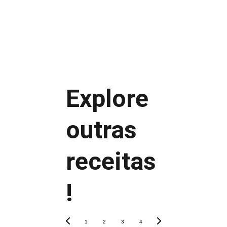
Arroz branco
Purê de batata
Macarrão
Legumes assados
Salada verde
Explore 
outras 
Unte levemente a assadeira
Não coloque muito próximas
receitas
Use papel manteiga
Deixe descansar antes de servir
!
1
2
3
4