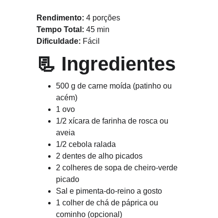
Rendimento:
 4 porções
Tempo Total:
 45 min
Dificuldade:
 Fácil
📃 
Ingredientes
500 g de carne moída (patinho ou 
acém)
1 ovo
1/2 xícara de farinha de rosca ou 
aveia
1/2 cebola ralada
2 dentes de alho picados
2 colheres de sopa de cheiro-verde 
picado
Sal e pimenta-do-reino a gosto
1 colher de chá de páprica ou 
cominho (opcional)